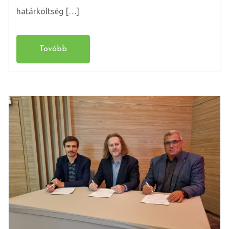
határköltség […]
Tovább