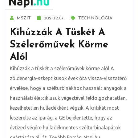
MSZIT
2021.12.07.
TECHNOLÓGIA
Kihúzzák A Tüskét A
Szélerőművek Körme
Alól
Kihúzzák a tüskét a szélerőművek körme alól A
zöldenergia-szkeptikusok évek óta vissza-visszatérő
érvelése, hogy a szélturbinákhoz használt anyagok a
használati életciklusuk végeztével feldolgozhatatlan,
kezelhetetlen hulladékként végzik. A kritikát most
leszerelte az iparág: a GE bejelentette, hogy az
évtized végére hulladékmentes szélturbinalapátok
gyártására áll át. Tovább Forrás: Napi.hu