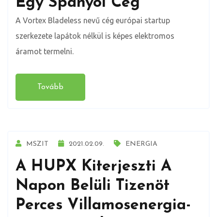
Egy Spanyol Cég
A Vortex Bladeless nevű cég európai startup
szerkezete lapátok nélkül is képes elektromos
áramot termelni.
Tovább
MSZIT
2021.02.09.
ENERGIA
A HUPX Kiterjeszti A
Napon Belüli Tizenöt
Perces Villamosenergia-