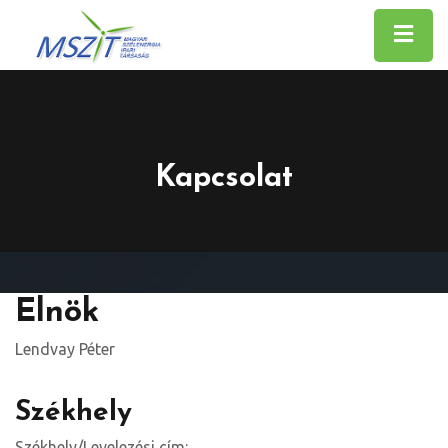
Kapcsolat
Elnök
Lendvay Péter
Székhely
Székhely/Levelezési cím: