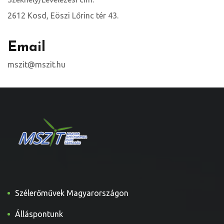
2612 Kosd, Eöszi Lőrinc tér 43.
Email
mszit@mszit.hu
Szélerőművek Magyarországon
Álláspontunk