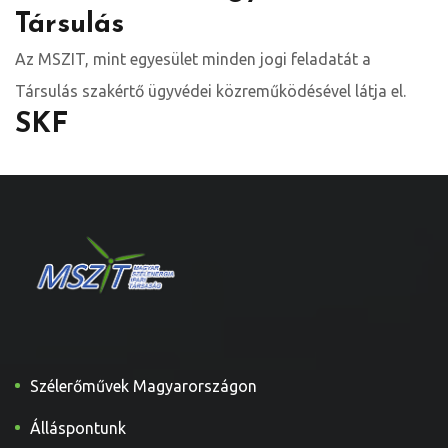
Társulás
Az MSZIT, mint egyesület minden jogi feladatát a
Társulás szakértő ügyvédei közreműködésével látja el.
SKF
Szélerőművek Magyarországon
Álláspontunk