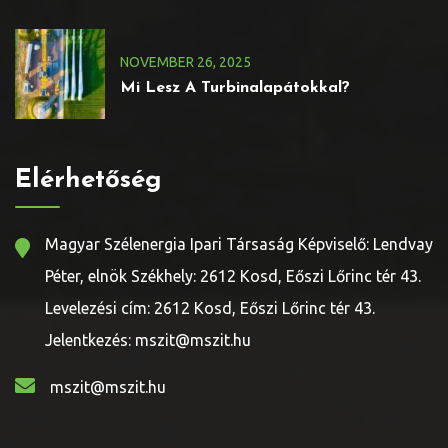
NOVEMBER
26
, 2025
Mi Lesz A Turbinalapátokkal?
Elérhetőség
Magyar Szélenergia Ipari Társaság Képviselő: Lendvay
Péter, elnök Székhely: 2612 Kosd, Eőszi Lőrinc tér 43.
Levelezési cím: 2612 Kosd, Eőszi Lőrinc tér 43.
Jelentkezés: mszit@mszit.hu
mszit@mszit.hu