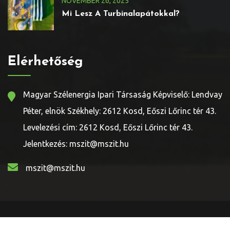
NOVEMBER
26
, 2025
Mi Lesz A Turbinalapátokkal?
Elérhetőség
Magyar Szélenergia Ipari Társaság Képviselő: Lendvay
Péter, elnök Székhely: 2612 Kosd, Eőszi Lőrinc tér 43.
Levelezési cím: 2612 Kosd, Eőszi Lőrinc tér 43.
Jelentkezés: mszit@mszit.hu
mszit@mszit.hu