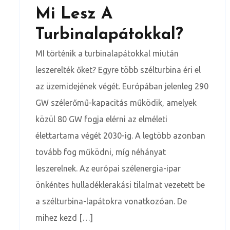
Mi Lesz A
Turbinalapátokkal?
MI történik a turbinalapátokkal miután
leszerelték őket? Egyre több szélturbina éri el
az üzemidejének végét. Európában jelenleg 290
GW szélerőmű-kapacitás működik, amelyek
közül 80 GW fogja elérni az elméleti
élettartama végét 2030-ig. A legtöbb azonban
tovább fog működni, míg néhányat
leszerelnek. Az európai szélenergia-ipar
önkéntes hulladéklerakási tilalmat vezetett be
a szélturbina-lapátokra vonatkozóan. De
mihez kezd […]