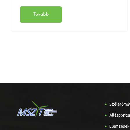
Tovább
Szélerőmű
Álláspontu
Elemzések