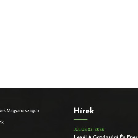
Hírek
vek Magyarországon
nk
JÚLIUS
03
, 2026
Levél A Gazdasági És Ener