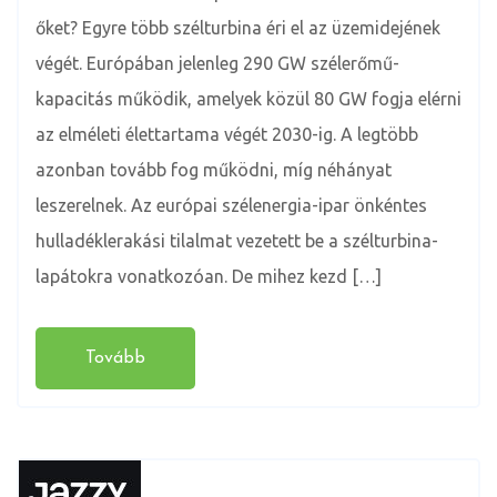
őket? Egyre több szélturbina éri el az üzemidejének
végét. Európában jelenleg 290 GW szélerőmű-
kapacitás működik, amelyek közül 80 GW fogja elérni
az elméleti élettartama végét 2030-ig. A legtöbb
azonban tovább fog működni, míg néhányat
leszerelnek. Az európai szélenergia-ipar önkéntes
hulladéklerakási tilalmat vezetett be a szélturbina-
lapátokra vonatkozóan. De mihez kezd […]
Tovább