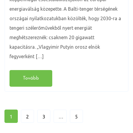
energiaválság közepette. A Balti-tenger térségének
országai nyilatkozatukban közölték, hogy 2030-ra a
tengeri szélerőművekből nyert energiát
meghétszereznék: csaknem 20 gigawatt
kapacitásra. „Vlagyimir Putyin orosz elnök
fegyverként […]
Tovább
1
2
3
…
5