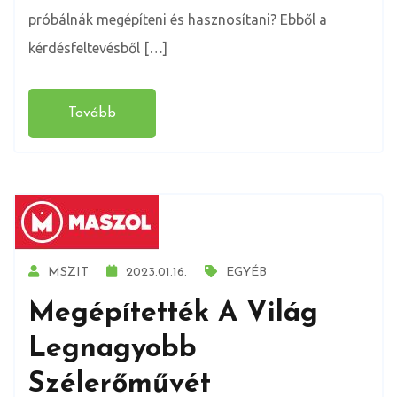
próbálnák megépíteni és hasznosítani? Ebből a
kérdésfeltevésből […]
Tovább
MSZIT
2023.01.16.
EGYÉB
Megépítették A Világ
Legnagyobb
Szélerőművét