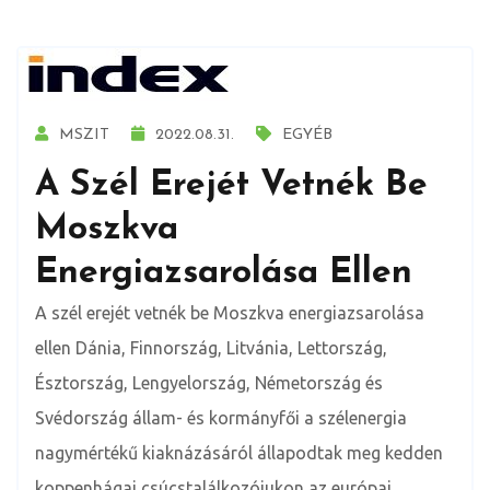
MSZIT
2022.08.31.
EGYÉB
A Szél Erejét Vetnék Be
Moszkva
Energiazsarolása Ellen
A szél erejét vetnék be Moszkva energiazsarolása
ellen Dánia, Finnország, Litvánia, Lettország,
Észtország, Lengyelország, Németország és
Svédország állam- és kormányfői a szélenergia
nagymértékű kiaknázásáról állapodtak meg kedden
koppenhágai csúcstalálkozójukon az európai