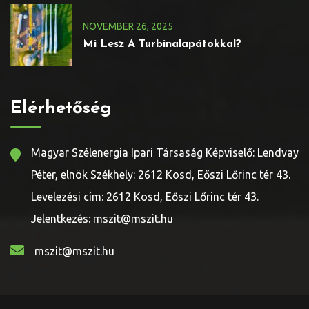
NOVEMBER
26
, 2025
Mi Lesz A Turbinalapátokkal?
Elérhetőség
Magyar Szélenergia Ipari Társaság Képviselő: Lendvay
Péter, elnök Székhely: 2612 Kosd, Eőszi Lőrinc tér 43.
Levelezési cím: 2612 Kosd, Eőszi Lőrinc tér 43.
Jelentkezés: mszit@mszit.hu
mszit@mszit.hu