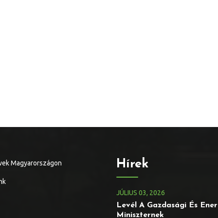
Hírek
vek Magyarországon
nk
JÚLIUS
03
, 2026
Levél A Gazdasági És Ener
Miniszternek