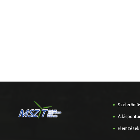
Szélerőmű
Álláspontu
Elemzések