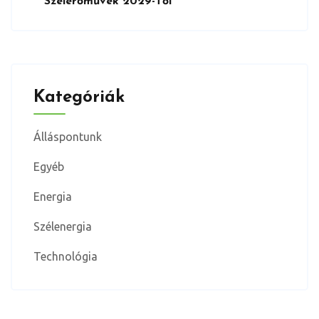
Szélerőművek 2029-Től
Kategóriák
Álláspontunk
Egyéb
Energia
Szélenergia
Technológia