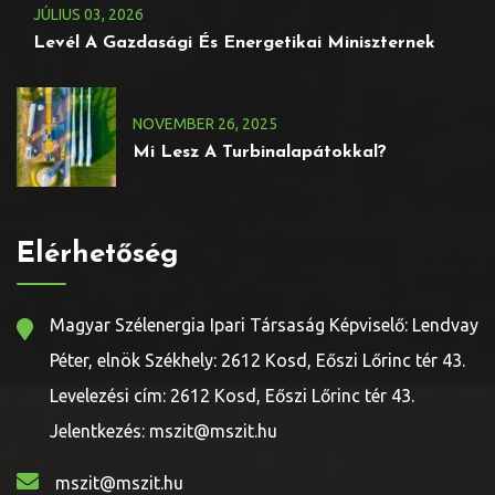
JÚLIUS
03
, 2026
Levél A Gazdasági És Energetikai Miniszternek
NOVEMBER
26
, 2025
Mi Lesz A Turbinalapátokkal?
Elérhetőség
Magyar Szélenergia Ipari Társaság Képviselő: Lendvay
Péter, elnök Székhely: 2612 Kosd, Eőszi Lőrinc tér 43.
Levelezési cím: 2612 Kosd, Eőszi Lőrinc tér 43.
Jelentkezés: mszit@mszit.hu
mszit@mszit.hu