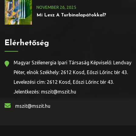
NOVEMBER
26
, 2025
Mi Lesz A Turbinalapátokkal?
Elérhetőség
Magyar Szélenergia Ipari Társaság Képviselő: Lendvay
Péter, elnök Székhely: 2612 Kosd, Eőszi Lőrinc tér 43.
Levelezési cím: 2612 Kosd, Eőszi Lőrinc tér 43.
Jelentkezés: mszit@mszit.hu
mszit@mszit.hu