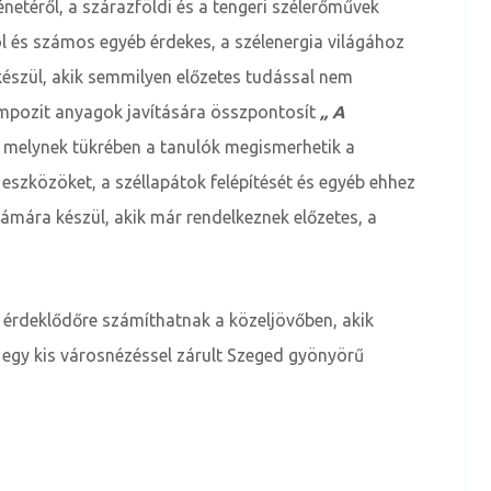
énetéről, a szárazföldi és a tengeri szélerőművek
ról és számos egyéb érdekes, a szélenergia világához
észül, akik semmilyen előzetes tudással nem
kompozit anyagok javítására összpontosít
„ A
 melynek tükrében a tanulók megismerhetik a
eszközöket, a széllapátok felépítését és egyéb ehhez
mára készül, akik már rendelkeznek előzetes, a
n érdeklődőre számíthatnak a közeljövőben, akik
ó egy kis városnézéssel zárult Szeged gyönyörű