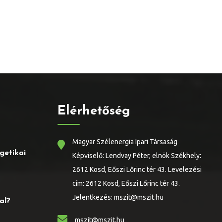
Elérhetőség
Magyar Szélenergia Ipari Társaság
getikai
Képviselő: Lendvay Péter, elnök Székhely:
2612 Kosd, Eőszi Lőrinc tér 43. Levelezési
cím: 2612 Kosd, Eőszi Lőrinc tér 43.
Jelentkezés: mszit@mszit.hu
al?
mszit@mszit.hu