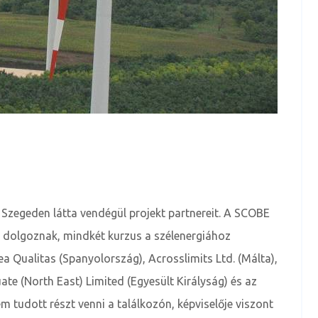
Szegeden látta vendégül projekt partnereit. A SCOBE
n dolgoznak, mindkét kurzus a szélenergiához
a Qualitas (Spanyolország), Acrosslimits Ltd. (Málta),
e (North East) Limited (Egyesült Királyság) és az
 tudott részt venni a találkozón, képviselője viszont