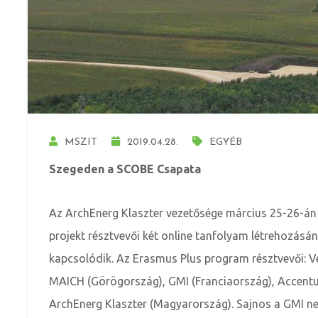
MSZIT
2019.04.28.
EGYÉB
Szegeden a SCOBE Csapata
Az ArchEnerg Klaszter vezetősége március 25-26-án 
projekt résztvevői két online tanfolyam létrehozásá
kapcsolódik. Az Erasmus Plus program résztvevői: Ve
MAICH (Görögország), GMI (Franciaország), Accentuat
ArchEnerg Klaszter (Magyarország). Sajnos a GMI nem