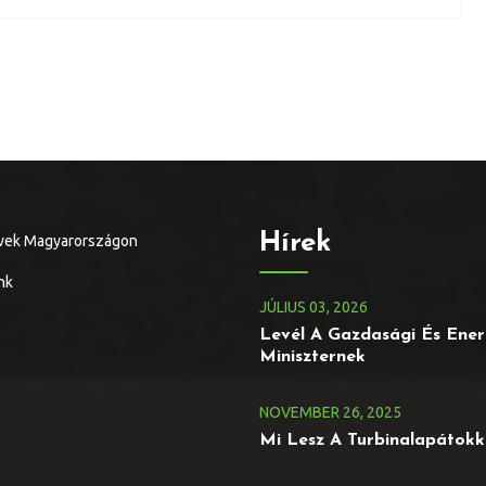
Hírek
vek Magyarországon
nk
JÚLIUS
03
, 2026
Levél A Gazdasági És Ener
Miniszternek
NOVEMBER
26
, 2025
Mi Lesz A Turbinalapátokk