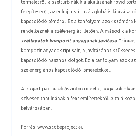
termelésről, a szélturbinák kialakulásának rövid tört
felépítéséről, az éghajlatváltozás globális kihívásai
kapcsolódó témáról. Ez a tanfolyam azok számára k
rendelkeznek a szélenergiát illetően. A második a 
széllapátok kompozit anyagának javítása ”
címen,
kompozit anyagok típusait, a javításához szükséges 
kapcsolódó hasznos dolgot. Ez a tanfolyam azok szá
szélenergiához kapcsolódó ismeretekkel.
A project partnerek őszintén remélik, hogy sok olya
szívesen tanulnának a fent említettekről. A találkoz
belvárosában.
Forrás: www.scobeproject.eu