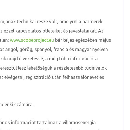
jának technikai része volt, amelyről a partnerek
ezzel kapcsolatos ötleteiket és javaslataikat. Az
alán:
www.scobeproject.eu
bár teljes egészében május
mot angol, görög, spanyol, francia és magyar nyelven
teszik majd élvezetessé, a még több információra
keresztül lesz lehetőségük a részletesebb tudnivalók
t elvégezni, regisztráció után felhasználónevet és
ndenki számára.
lános információt tartalmaz a villamosenergia