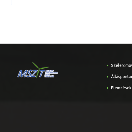
Szélerőmű
Álláspontu
Elemzések