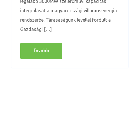
legalább 3000MW szélerőművi kapacitás
integrálását a magyarországi villamosenergia
rendszerbe. Tárasaságunk levéllel fordult a
Gazdasági […]
Tovább