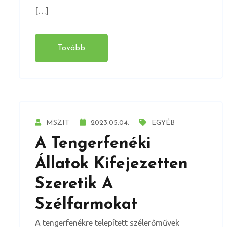
[…]
Tovább
MSZIT
2023.05.04.
EGYÉB
A Tengerfenéki
Állatok Kifejezetten
Szeretik A
Szélfarmokat
A tengerfenékre telepített szélerőművek