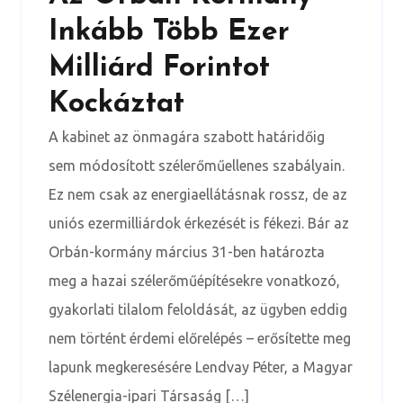
Inkább Több Ezer
Milliárd Forintot
Kockáztat
A kabinet az önmagára szabott határidőig
sem módosított szélerőműellenes szabályain.
Ez nem csak az energiaellátásnak rossz, de az
uniós ezermilliárdok érkezését is fékezi. Bár az
Orbán-kormány március 31-ben határozta
meg a hazai szélerőműépítésekre vonatkozó,
gyakorlati tilalom feloldását, az ügyben eddig
nem történt érdemi előrelépés – erősítette meg
lapunk megkeresésére Lendvay Péter, a Magyar
Szélenergia-ipari Társaság […]