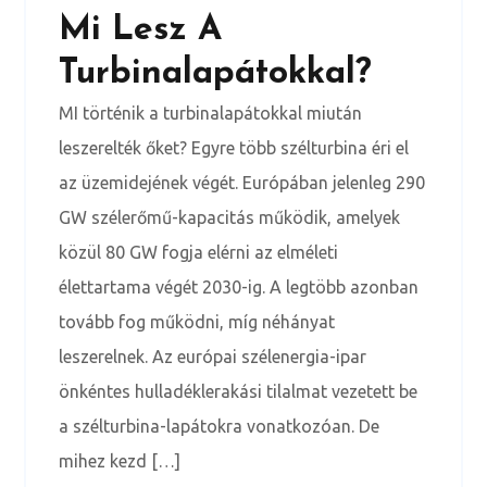
Mi Lesz A
Turbinalapátokkal?
MI történik a turbinalapátokkal miután
leszerelték őket? Egyre több szélturbina éri el
az üzemidejének végét. Európában jelenleg 290
GW szélerőmű-kapacitás működik, amelyek
közül 80 GW fogja elérni az elméleti
élettartama végét 2030-ig. A legtöbb azonban
tovább fog működni, míg néhányat
leszerelnek. Az európai szélenergia-ipar
önkéntes hulladéklerakási tilalmat vezetett be
a szélturbina-lapátokra vonatkozóan. De
mihez kezd […]