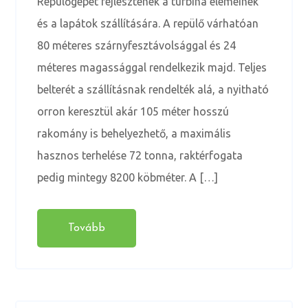
Repülőgépet fejlesztenek a turbina elemeinek
és a lapátok szállítására. A repülő várhatóan
80 méteres szárnyfesztávolsággal és 24
méteres magassággal rendelkezik majd. Teljes
belterét a szállításnak rendelték alá, a nyitható
orron keresztül akár 105 méter hosszú
rakomány is behelyezhető, a maximális
hasznos terhelése 72 tonna, raktérfogata
pedig mintegy 8200 köbméter. A […]
Tovább