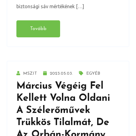
biztonsági sáv mértékének […]
Tovább
MSZIT
2023.05.03.
EGYÉB
Március Végéig Fel
Kellett Volna Oldani
A Szélerőművek
Trükkös Tilalmát, De
Az Orbán-Kormány