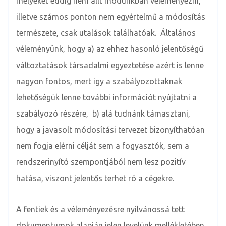
melyeket eddig nem állt módunkban véleményezni,
illetve számos ponton nem egyértelmű a módosítás
természete, csak utalások találhatóak. Általános
véleményünk, hogy a) az ehhez hasonló jelentőségű
változtatások társadalmi egyeztetése azért is lenne
nagyon fontos, mert igy a szabályozottaknak
lehetőségük lenne további információt nyújtatni a
szabályozó részére, b) alá tudnánk támasztani,
hogy a javasolt módosítási tervezet bizonyíthatóan
nem fogja elérni célját sem a fogyasztók, sem a
rendszerinyító szempontjából nem lesz pozitív
hatása, viszont jelentős terhet ró a cégekre.
A fentiek és a véleményezésre nyilvánossá tett
dokumentumok alapján jelen levelünk mellékletében