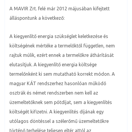
A MAVIR Zrt. felé már 2012 májusában kifejtett
álláspontunk a következő:
A kiegyenlítő energia szükséglet keletkezése és
költségének mértéke a termelőktől független, nem
rajtuk múlik, ezért ennek a termelőkre áthárítását
elutasítjuk. A kiegyenlítő energia költsége
termelőnként ki sem mutatható korrekt módon. A
magyar KÁT rendszerhez hasonlóan működő
osztrák és német rendszerben nem kell az
üzemeltetőknek sem pótdíjat, sem a kiegyenlítés
költségét kifizetni. A kiegyenlítés díjának egy
utólagos döntéssel a szélerőmű üzemeltetőkre
történő terhelése teljesen eltér attól az