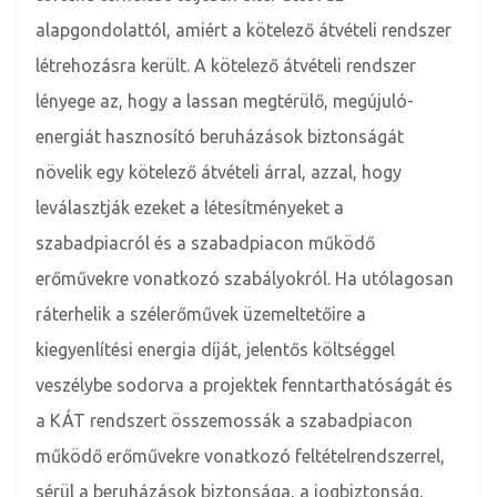
alapgondolattól, amiért a kötelező átvételi rendszer
létrehozásra került. A kötelező átvételi rendszer
lényege az, hogy a lassan megtérülő, megújuló-
energiát hasznosító beruházások biztonságát
növelik egy kötelező átvételi árral, azzal, hogy
leválasztják ezeket a létesítményeket a
szabadpiacról és a szabadpiacon működő
erőművekre vonatkozó szabályokról. Ha utólagosan
ráterhelik a szélerőművek üzemeltetőire a
kiegyenlítési energia díját, jelentős költséggel
veszélybe sodorva a projektek fenntarthatóságát és
a KÁT rendszert összemossák a szabadpiacon
működő erőművekre vonatkozó feltételrendszerrel,
sérül a beruházások biztonsága, a jogbiztonság,