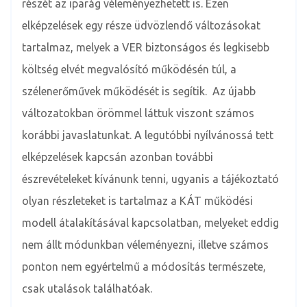
részét az iparág véleményezhetett is. Ezen
elképzelések egy része üdvözlendő változásokat
tartalmaz, melyek a VER biztonságos és legkisebb
költség elvét megvalósító működésén túl, a
szélenerőművek működését is segítik. Az újabb
változatokban örömmel láttuk viszont számos
korábbi javaslatunkat. A legutóbbi nyílvánossá tett
elképzelések kapcsán azonban további
észrevételeket kívánunk tenni, ugyanis a tájékoztató
olyan részleteket is tartalmaz a KÁT működési
modell átalakításával kapcsolatban, melyeket eddig
nem állt módunkban véleményezni, illetve számos
ponton nem egyértelmű a módosítás természete,
csak utalások találhatóak.